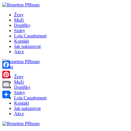
Ženy
Muži
Doplňky
Sisley
Lola Casademunt
Kontakt
Jak nakupovat
Akce
Menu
Facebook
Ženy
Pinterest
Muži
Doplňky
Email
Sisley
Lola Casademunt
Share
Kontakt
Jak nakupovat
Akce