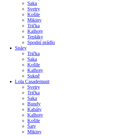
Saka
Svetry
Košile
Mikiny
Trička
Kalhoty
Tepláky
Spodní prádlo
Sisley
Trička
Saka
Košile
Kalhoty
Sukně
Lola Casademunt
Svetry
Trička
Saka
Bundy
Kabáty
Kalhoty
Košile
Šaty
Mikiny