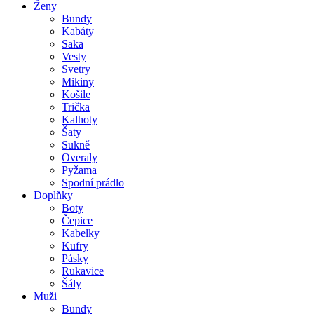
Ženy
Bundy
Kabáty
Saka
Vesty
Svetry
Mikiny
Košile
Trička
Kalhoty
Šaty
Sukně
Overaly
Pyžama
Spodní prádlo
Doplňky
Boty
Čepice
Kabelky
Kufry
Pásky
Rukavice
Šály
Muži
Bundy