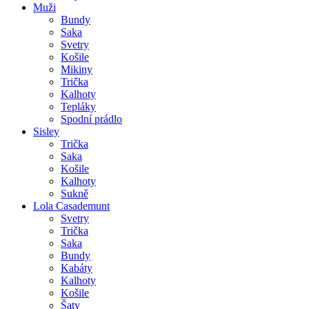
Muži
Bundy
Saka
Svetry
Košile
Mikiny
Trička
Kalhoty
Tepláky
Spodní prádlo
Sisley
Trička
Saka
Košile
Kalhoty
Sukně
Lola Casademunt
Svetry
Trička
Saka
Bundy
Kabáty
Kalhoty
Košile
Šaty