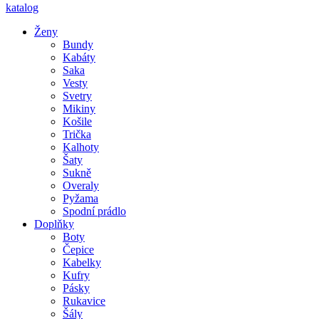
katalog
Ženy
Bundy
Kabáty
Saka
Vesty
Svetry
Mikiny
Košile
Trička
Kalhoty
Šaty
Sukně
Overaly
Pyžama
Spodní prádlo
Doplňky
Boty
Čepice
Kabelky
Kufry
Pásky
Rukavice
Šály