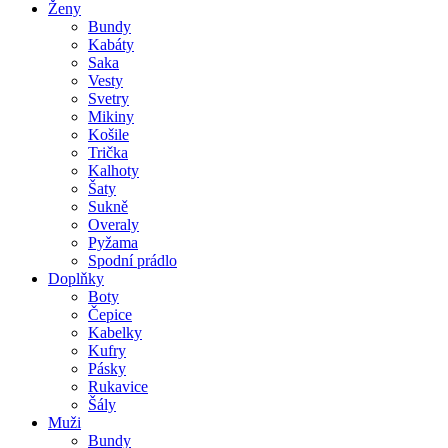
Ženy
Bundy
Kabáty
Saka
Vesty
Svetry
Mikiny
Košile
Trička
Kalhoty
Šaty
Sukně
Overaly
Pyžama
Spodní prádlo
Doplňky
Boty
Čepice
Kabelky
Kufry
Pásky
Rukavice
Šály
Muži
Bundy