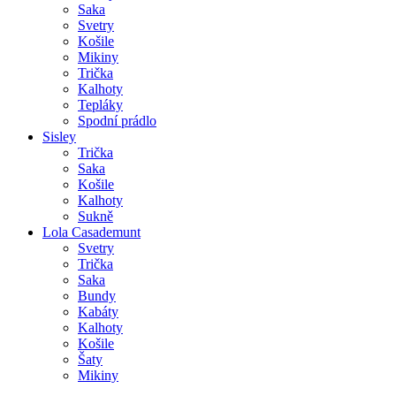
Saka
Svetry
Košile
Mikiny
Trička
Kalhoty
Tepláky
Spodní prádlo
Sisley
Trička
Saka
Košile
Kalhoty
Sukně
Lola Casademunt
Svetry
Trička
Saka
Bundy
Kabáty
Kalhoty
Košile
Šaty
Mikiny