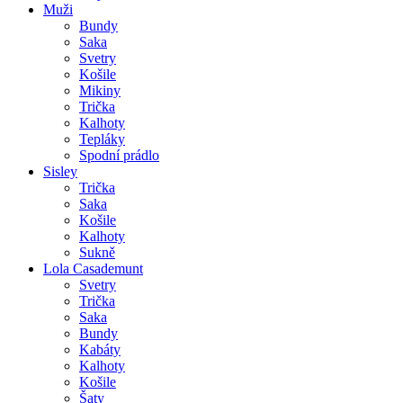
Muži
Bundy
Saka
Svetry
Košile
Mikiny
Trička
Kalhoty
Tepláky
Spodní prádlo
Sisley
Trička
Saka
Košile
Kalhoty
Sukně
Lola Casademunt
Svetry
Trička
Saka
Bundy
Kabáty
Kalhoty
Košile
Šaty