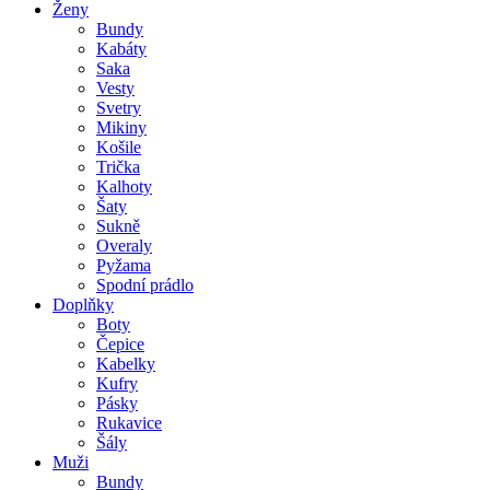
Ženy
Bundy
Kabáty
Saka
Vesty
Svetry
Mikiny
Košile
Trička
Kalhoty
Šaty
Sukně
Overaly
Pyžama
Spodní prádlo
Doplňky
Boty
Čepice
Kabelky
Kufry
Pásky
Rukavice
Šály
Muži
Bundy