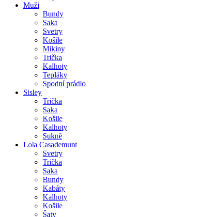
Muži
Bundy
Saka
Svetry
Košile
Mikiny
Trička
Kalhoty
Tepláky
Spodní prádlo
Sisley
Trička
Saka
Košile
Kalhoty
Sukně
Lola Casademunt
Svetry
Trička
Saka
Bundy
Kabáty
Kalhoty
Košile
Šaty