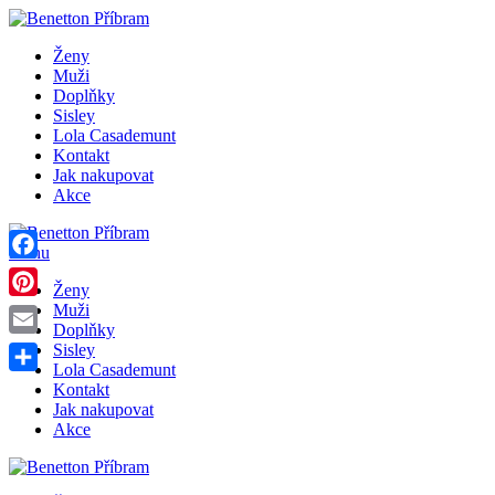
Ženy
Muži
Doplňky
Sisley
Lola Casademunt
Kontakt
Jak nakupovat
Akce
Menu
Facebook
Ženy
Pinterest
Muži
Doplňky
Email
Sisley
Lola Casademunt
Share
Kontakt
Jak nakupovat
Akce