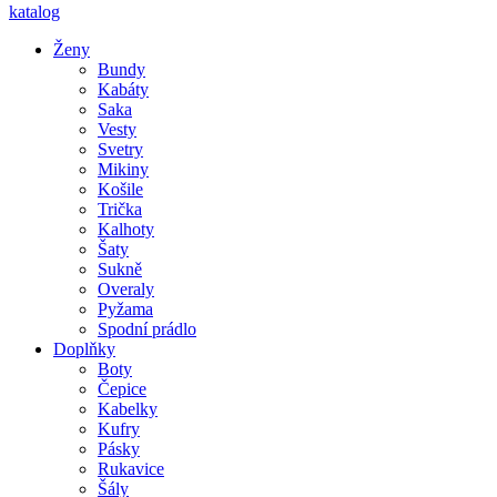
katalog
Ženy
Bundy
Kabáty
Saka
Vesty
Svetry
Mikiny
Košile
Trička
Kalhoty
Šaty
Sukně
Overaly
Pyžama
Spodní prádlo
Doplňky
Boty
Čepice
Kabelky
Kufry
Pásky
Rukavice
Šály