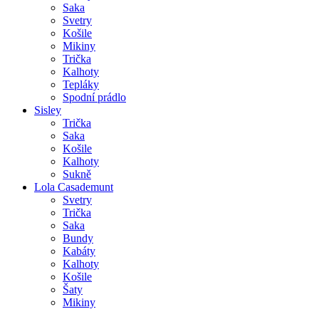
Saka
Svetry
Košile
Mikiny
Trička
Kalhoty
Tepláky
Spodní prádlo
Sisley
Trička
Saka
Košile
Kalhoty
Sukně
Lola Casademunt
Svetry
Trička
Saka
Bundy
Kabáty
Kalhoty
Košile
Šaty
Mikiny