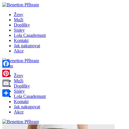
Ženy
Muži
Doplňky
Sisley
Lola Casademunt
Kontakt
Jak nakupovat
Akce
Menu
Facebook
Ženy
Pinterest
Muži
Doplňky
Email
Sisley
Lola Casademunt
Share
Kontakt
Jak nakupovat
Akce