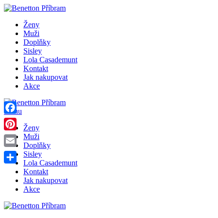
Ženy
Muži
Doplňky
Sisley
Lola Casademunt
Kontakt
Jak nakupovat
Akce
Menu
Facebook
Ženy
Pinterest
Muži
Doplňky
Email
Sisley
Lola Casademunt
Share
Kontakt
Jak nakupovat
Akce