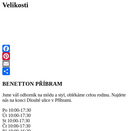
Velikosti
Facebook
Pinterest
Email
Share
BENETTON PŘÍBRAM
Jsme váš odborník na módu a styl, oblékáme celou rodinu. Najdete
nás na konci Dlouhé ulice v Příbrami.
Po 10:00-17:30
Út 10:00-17:30
St 10:00-17:30
Čt 10:00-17:30